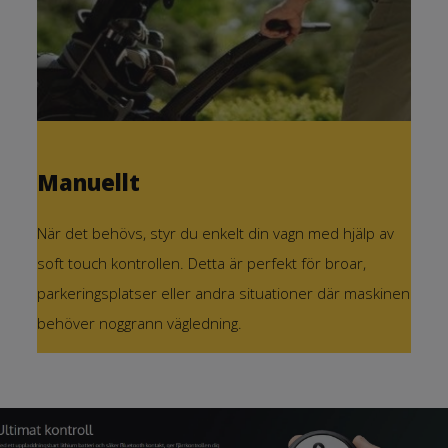
Manuellt
När det behövs, styr du enkelt din vagn med hjälp av
soft touch kontrollen. Detta är perfekt för broar,
parkeringsplatser eller andra situationer där maskinen
behöver noggrann vägledning.