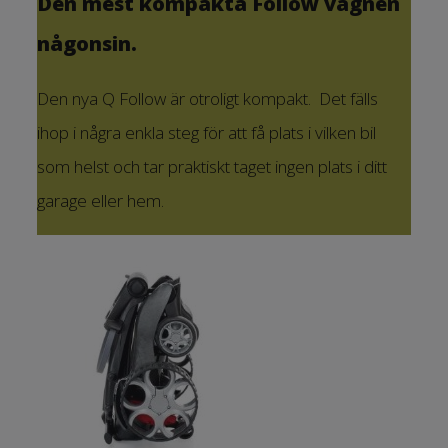
Den mest kompakta Follow vagnen
någonsin.
Den nya Q Follow är otroligt kompakt. Det fälls
ihop i några enkla steg för att få plats i vilken bil
som helst och tar praktiskt taget ingen plats i ditt
garage eller hem.