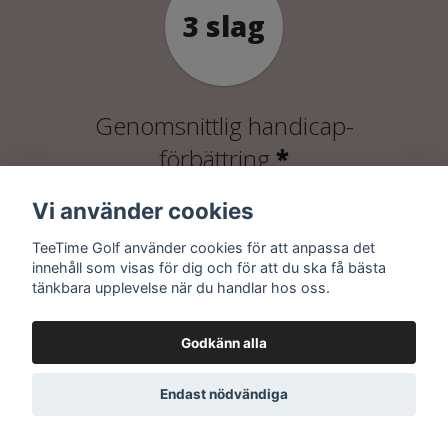
Genomsnittlig handicap-
förbättring
*
Vi använder cookies
TeeTime Golf använder cookies för att anpassa det
innehåll som visas för dig och för att du ska få bästa
tänkbara upplevelse när du handlar hos oss.
Godkänn alla
Av kunderna rekommenderar oss
Endast nödvändiga
*
68% av Follow ägare rapporterade en