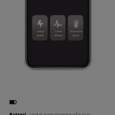
Batteri
- Undvik överraskningar på banan.