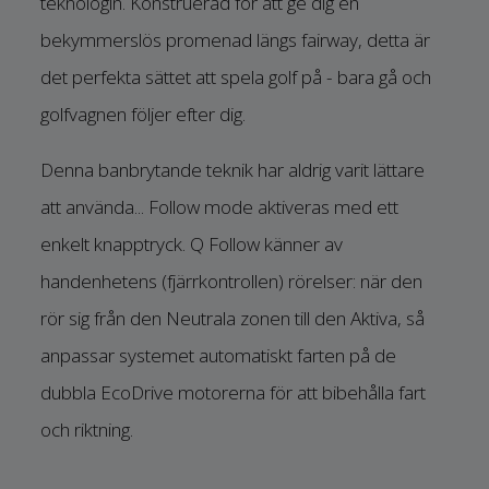
teknologin. Konstruerad för att ge dig en
bekymmerslös promenad längs fairway, detta är
det perfekta sättet att spela golf på - bara gå och
golfvagnen följer efter dig.
Denna banbrytande teknik har aldrig varit lättare
att använda... Follow mode aktiveras med ett
enkelt knapptryck. Q Follow känner av
handenhetens (fjärrkontrollen) rörelser: när den
rör sig från den Neutrala zonen till den Aktiva, så
anpassar systemet automatiskt farten på de
dubbla EcoDrive motorerna för att bibehålla fart
och riktning.