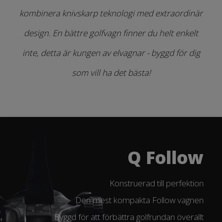
kombinera knivskarp teknologi med extraordinär
design. En bättre golfvagn finner du helt enkelt
inte, detta är kungen av elvagnar - byggd för dig
som vill ha det bästa!
Q Follow
Konstruerad till perfektion
Den mest kompakta Follow vagnen
Byggd för att förbättra golfrundan överallt