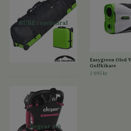
KUBE resefodral
Easygreen Oled V
Golfkikare
2 995 kr
Clicgear 4.0