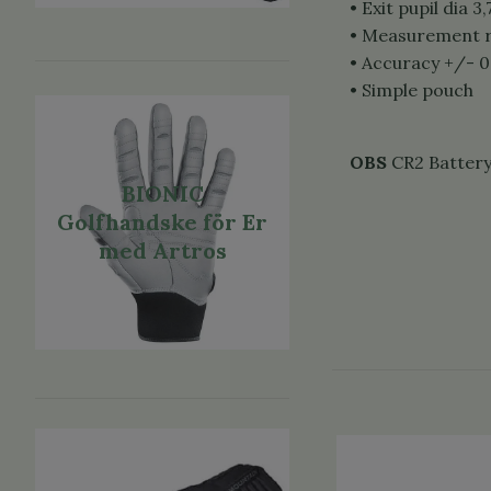
• Exit pupil dia 
• Measurement 
• Accuracy +/- 
• Simple pouch
OBS
CR2 Battery 
BIONIC
Golfhandske för Er
med Artros