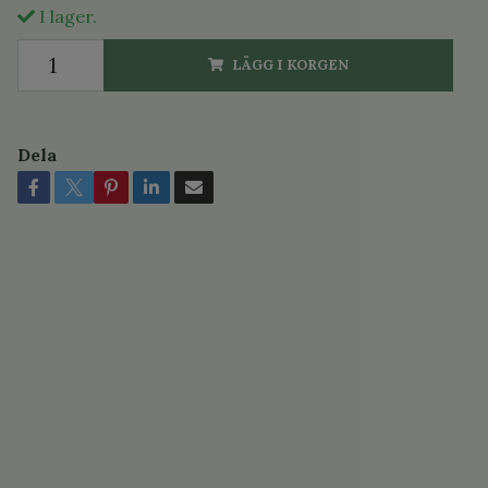
I lager.
LÄGG I KORGEN
Dela