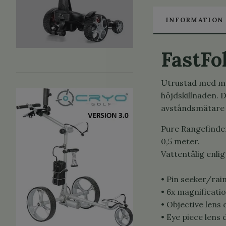
INFORMATION
FastFo
Utrustad med må
höjdskillnaden. 
avståndsmätare at
Pure Rangefinder
0,5 meter.
Vattentålig enlig
• Pin seeker/ra
• 6x magnificati
• Objective lens
• Eye piece lens