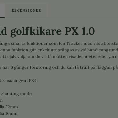
RECENSIONER
ld golfkikare PX 1.0
nga smarta funktioner som Pin Tracker med vibrationstek
Denna funktion går enkelt att stängas av vid handicapgrun
t själv välja om du vill få måtten visade i meter eller yard
 har 6 gånger förstoring och du kan få träff på flaggan
t klassningen IPX4.
in/hunting mode
on
 dis 22mm
 dia 16mm