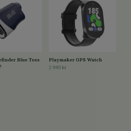
finder Blue Tees
Playmaker GPS Watch
Eas
e
Gol
2 995 kr
2 8