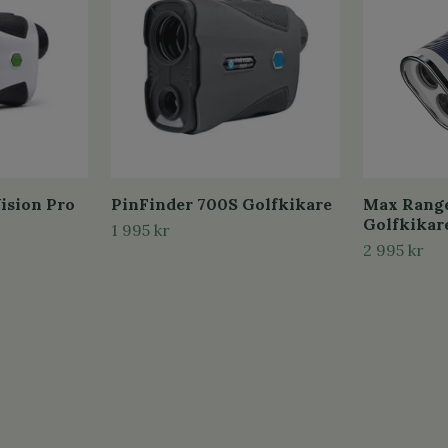
ision Pro
PinFinder 700S Golfkikare
Max Range
Golfkikar
1 995 kr
2 995 kr