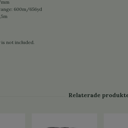
3,7mm
range: 600m/656yd
0,5m
is not included.