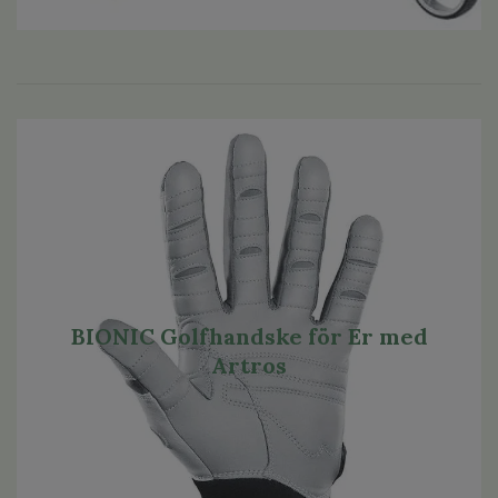
BIONIC Golfhandske för Er med
Artros