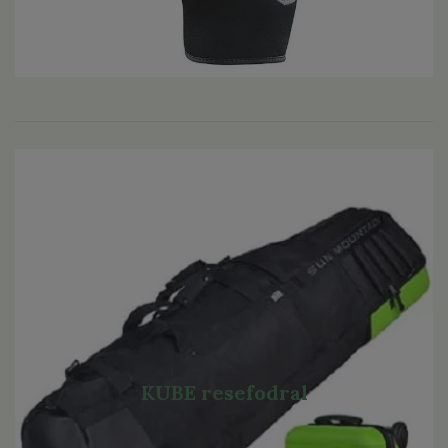
KUBE resefodral