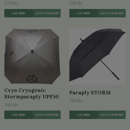
275 kr
295 kr
LÄS MER
LÄS MER
Cryo Cryogenic
Paraply STORM
Stormparaply UPF50
265 kr
445 kr
LÄS MER
LÄS MER