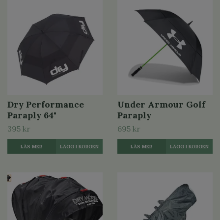
Dry Performance
Under Armour Golf
Paraply 64"
Paraply
395 kr
695 kr
LÄS MER
LÄS MER