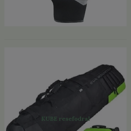
KUBE resefodral