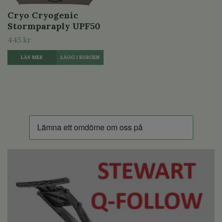
Cryo Cryogenic
Stormparaply UPF50
445 kr
LÄS MER