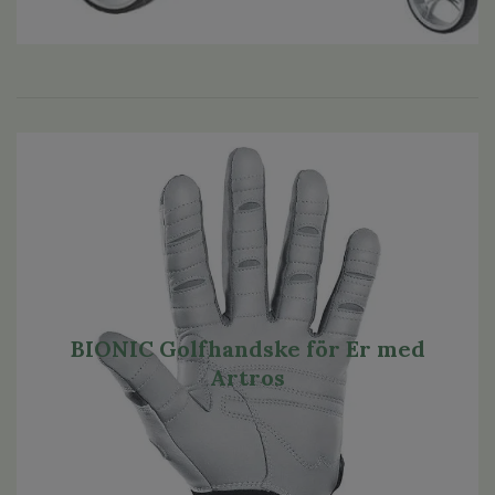
BIONIC Golfhandske för Er med
Artros