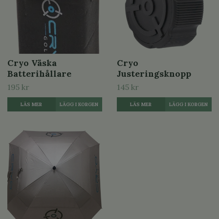
Cryo Väska
Cryo
Batterihållare
Justeringsknopp
195 kr
145 kr
LÄS MER
LÄS MER