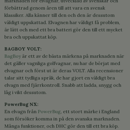
marknaden för elvagnar, utvecklad av svenskar och
förbättrad genom åren till att vara en svensk
klassiker. Alla känner till den och den är dessutom
väldigt uppskattad. Elvagnen har väldigt få problem,
är lätt och med ett bra batteri gör den till ett mycket
bra och uppskattat köp.
BAGBOY VOLT:
BagBoy
är ett av de bästa märkena på marknaden när
det gäller vagnliga golfvagnar, nu har de börjat med
elvagnar och först ut är deras VOLT. Alla recensioner
talar sitt tydliga språk, de har gjort en väldigt bra
elvagn med fjärrkontroll. Snabb att ladda, snygg och
låg i vikt dessutom.
PowerBug NX:
En elvagn från
PowerBug
, ett stort märke i England
som försöker komma in på den svanska marknaden.
Många funktioner, och DHC gör den till ett bra köp.