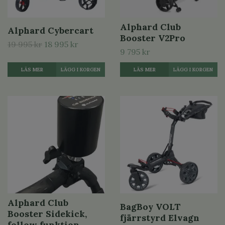
Alphard Club
Alphard Cybercart
Booster V2Pro
19 995 kr
18 995 kr
9 795 kr
LÄS MER
LÄGG I KORGEN
LÄS MER
LÄGG I KORGEN
Alphard Club
BagBoy VOLT
Booster Sidekick,
fjärrstyrd Elvagn
follow funktion