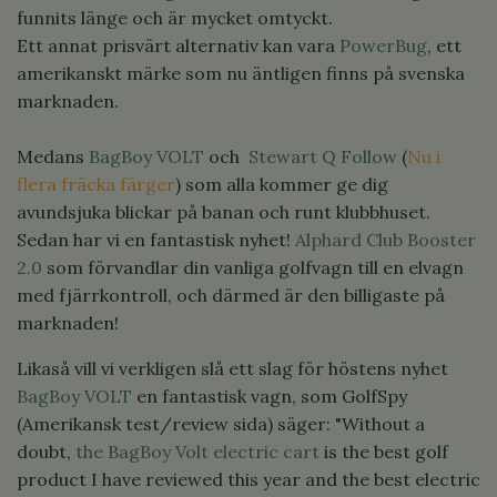
funnits länge och är mycket omtyckt.
Ett annat prisvärt alternativ kan vara
PowerBug
, ett
amerikanskt märke som nu äntligen finns på svenska
marknaden.
Medans
BagBoy VOLT
och
Stewart Q Follow
(
Nu i
flera fräcka färger
) som alla kommer ge dig
avundsjuka blickar på banan och runt klubbhuset.
Sedan har vi en fantastisk nyhet!
Alphard Club Booster
2.0
som förvandlar din vanliga golfvagn till en elvagn
med fjärrkontroll, och därmed är den billigaste på
marknaden!
Likaså vill vi verkligen slå ett slag för höstens nyhet
BagBoy VOLT
en fantastisk vagn, som GolfSpy
(Amerikansk test/review sida) säger: "Without a
doubt,
the BagBoy Volt electric cart
is the best golf
product I have reviewed this year and the best electric