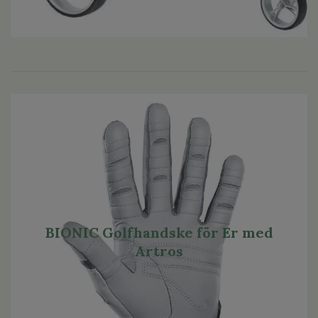
BIONIC Golfhandske för Er med
Artros