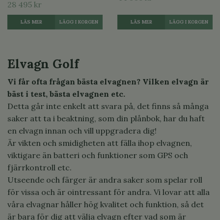
28 495 kr
LÄS MER
LÄGG I KORGEN
LÄS MER
LÄGG I KORGEN
Elvagn Golf
Vi får ofta frågan bästa elvagnen? Vilken elvagn är
bäst i test, bästa elvagnen etc.
Detta går inte enkelt att svara på, det finns så många
saker att ta i beaktning, som din plånbok, har du haft
en elvagn innan och vill uppgradera dig!
Är vikten och smidigheten att fälla ihop elvagnen,
viktigare än batteri och funktioner som GPS och
fjärrkontroll etc.
Utseende och färger är andra saker som spelar roll
för vissa och är ointressant för andra. Vi lovar att alla
våra elvagnar håller hög kvalitet och funktion, så det
är bara för dig att välja elvagn efter vad som är