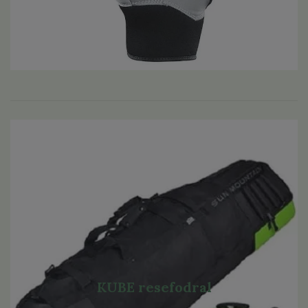
KUBE resefodral