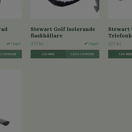
rad
Stewart Golf Isolerande
Stewart 
flaskhållare
Telefonh
375 kr
325 kr
I lager.
I lager.
LÄS MER
LÄS ME