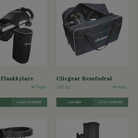
 Flaskkylare
Clicgear Resefodral
745 kr
I lager.
I lager.
R
LÄS MER