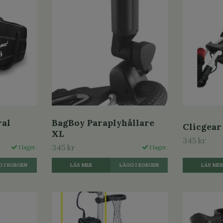
ral
BagBoy Paraplyhållare
Clicgear
XL
345 kr
345 kr
I lager.
I lager.
LÄS ME
LÄS MER