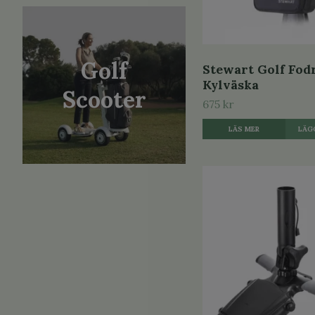
Golf
Stewart Golf Fod
Kylväska
Scooter
675 kr
LÄS MER