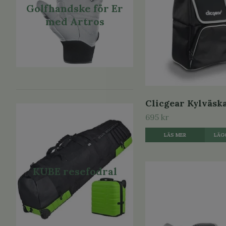
Golfhandske för Er
med Artros
Clicgear Kylväsk
695 kr
LÄS MER
KUBE resefodral