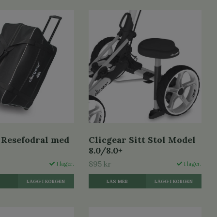
 Resefodral med
Clicgear Sitt Stol Model
8.0/8.0+
895 kr
I lager.
I lager.
R
LÄS MER