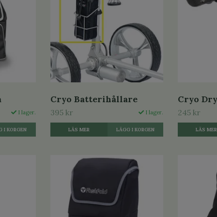
a
Cryo Batterihållare
Cryo Dry
395 kr
245 kr
I lager.
I lager.
LÄS MER
LÄS ME