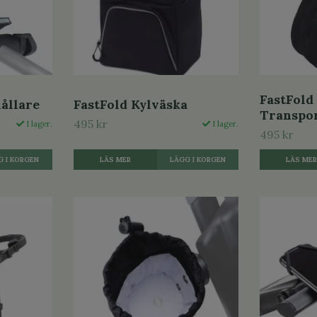
FastFold
ållare
FastFold Kylväska
Transpo
495 kr
I lager.
I lager.
495 kr
LÄS MER
LÄS ME