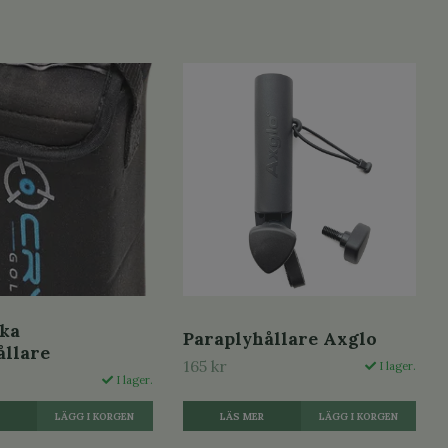
ka
Paraplyhållare Axglo
ållare
165 kr
I lager.
I lager.
LÄS MER
R