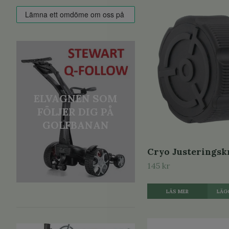
ELVAGNEN SOM
FÖLJER DIG PÅ
GOLFBANAN
Cryo Justerings
145 kr
LÄS MER