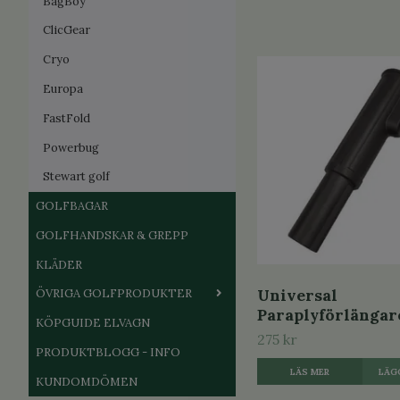
BagBoy
ClicGear
Cryo
Europa
FastFold
Powerbug
Stewart golf
GOLFBAGAR
GOLFHANDSKAR & GREPP
KLÄDER
Universal
ÖVRIGA GOLFPRODUKTER
Paraplyförlängar
KÖPGUIDE ELVAGN
275 kr
PRODUKTBLOGG - INFO
LÄS MER
KUNDOMDÖMEN