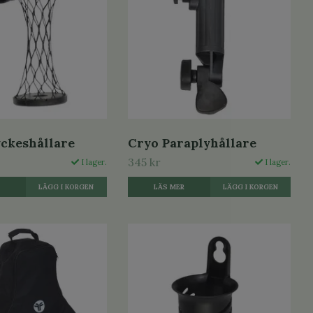
ckeshållare
Cryo Paraplyhållare
345 kr
I lager.
I lager.
R
LÄS MER