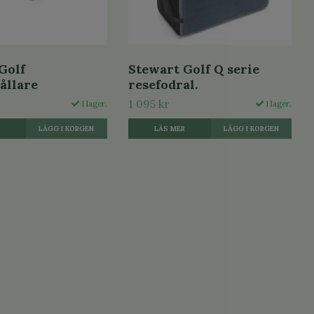
Golf
Stewart Golf Q serie
ållare
resefodral.
1 095 kr
I lager.
I lager.
R
LÄS MER