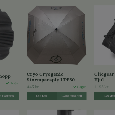
Cryo Cryogenic
Clicgear
knopp
Stormparaply UPF50
Hjul
I lager.
445 kr
1 195 kr
I lager.
LÄS MER
LÄS ME