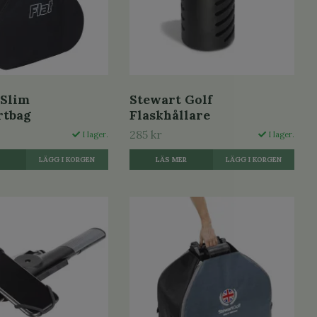
 Slim
Stewart Golf
rtbag
Flaskhållare
285 kr
I lager.
I lager.
R
LÄS MER