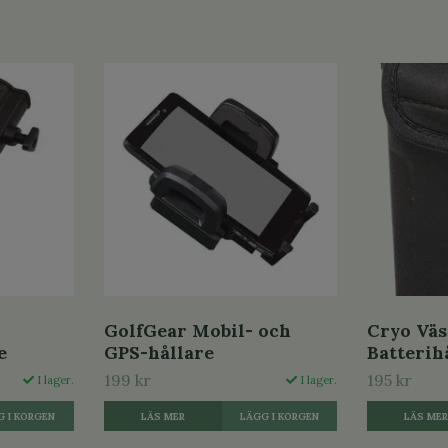
GolfGear Mobil- och
Cryo Väs
e
GPS-hållare
Batterih
199 kr
195 kr
I lager.
I lager.
LÄS MER
LÄS ME