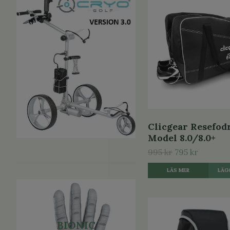
Clicgear Resefod
Model 8.0/8.0+
995 kr
795 kr
LÄS MER
BIONIC