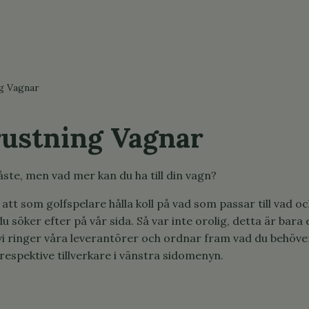
g Vagnar
rustning Vagnar
åste, men vad mer kan du ha till din vagn?
att som golfspelare hålla koll på vad som passar till vad och 
 du söker efter på vår sida. Så var inte orolig, detta är ba
, vi ringer våra leverantörer och ordnar fram vad du behöver
respektive tillverkare i vänstra sidomenyn.