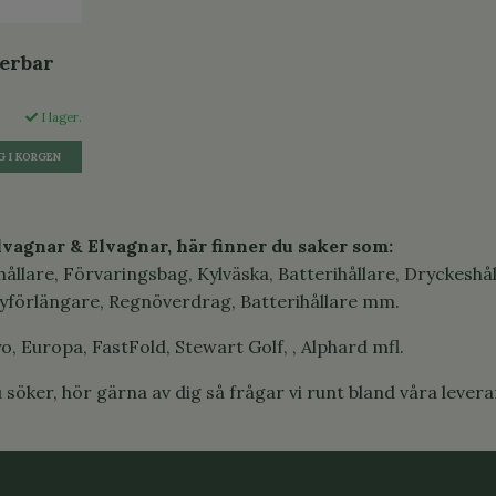
terbar
I lager.
vagnar & Elvagnar, här finner du saker som:
hållare, Förvaringsbag, Kylväska, Batterihållare, Dryckeshå
yförlängare, Regnöverdrag, Batterihållare mm.
o, Europa, FastFold, Stewart Golf, , Alphard mfl.
 söker, hör gärna av dig så frågar vi runt bland våra lever