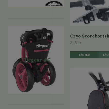
Cryo Scorekortsh
245 kr
LÄS MER
Clicgear 4.0