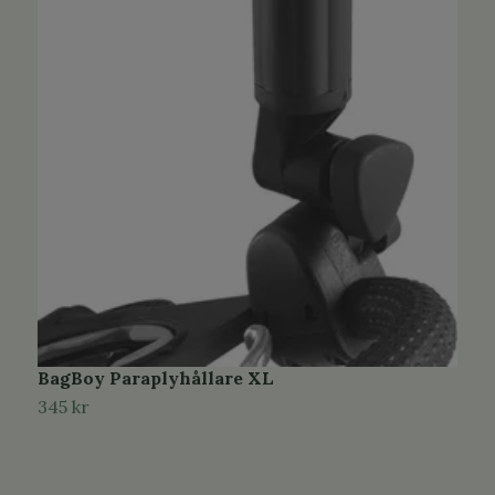
BagBoy Paraplyhållare XL
C
345 kr
3