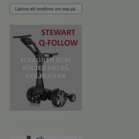
ELVAGNEN SOM
FÖLJER DIG PÅ
GOLFBANAN