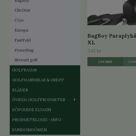
BagBoy
ClicGear
Cryo
Europa
BagBoy Paraplyhå
FastFold
XL
Powerbug
345 kr
Stewart golf
LÄS MER
GOLFBAGAR
GOLFHANDSKAR & GREPP
KLÄDER
ÖVRIGA GOLFPRODUKTER
KÖPGUIDE ELVAGN
PRODUKTBLOGG - INFO
KUNDOMDÖMEN