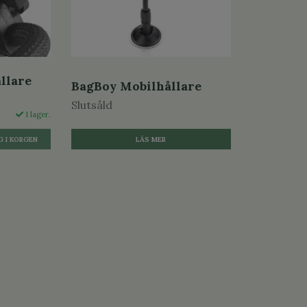
llare
BagBoy Mobilhållare
Slutsåld
I lager.
LÄS MER