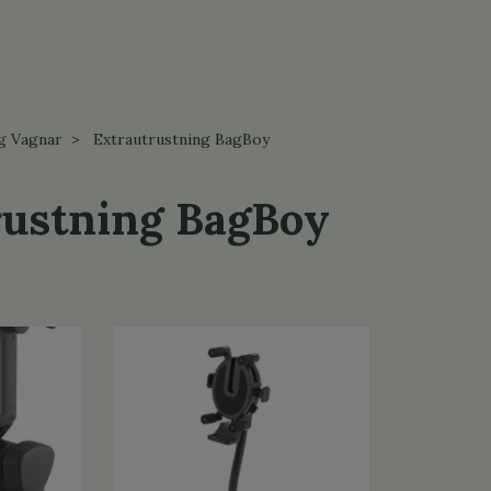
g Vagnar
Extrautrustning BagBoy
rustning BagBoy