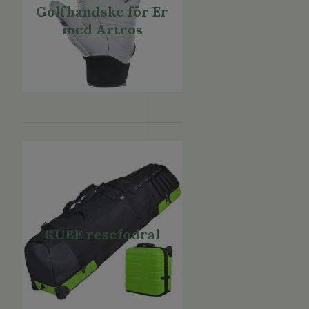
Golfhandske för Er
med Artros
KUBE resefodral