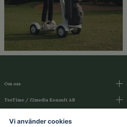
Om oss
TeeTime / J2media Konsult AB
Övrig Information
Vi använder cookies