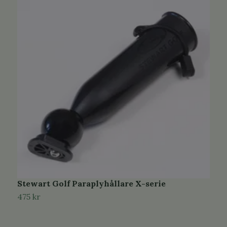
Stewart Golf Paraplyhållare X-serie
S
475 kr
4