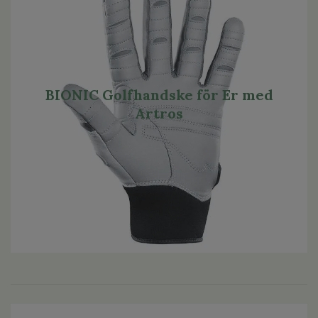
BIONIC Golfhandske för Er med
Artros