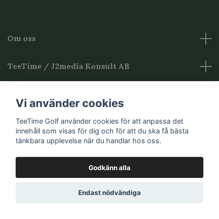
Om oss
TeeTime / J2media Konsult AB
Övrig Information
Vi använder cookies
TeeTime Golf använder cookies för att anpassa det
Sociala medier
innehåll som visas för dig och för att du ska få bästa
tänkbara upplevelse när du handlar hos oss.
Godkänn alla
© 2026 TeeTime Golf
Endast nödvändiga