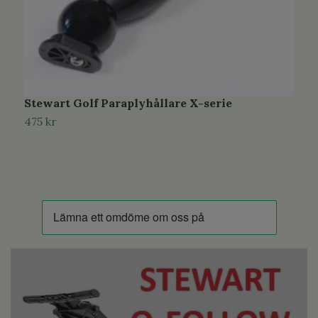
Stewart Golf Paraplyhållare X-serie
S
475 kr
4