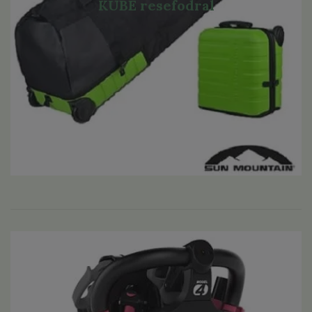
KUBE resefodral