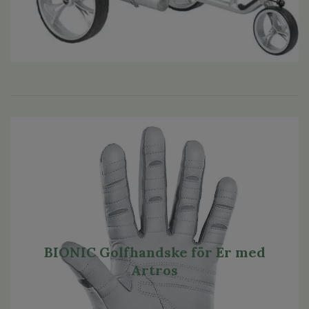
BIONIC Golfhandske för Er med
Artros