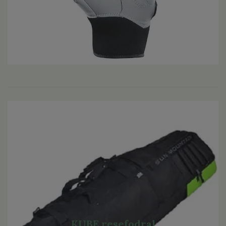
KUBE resefodral