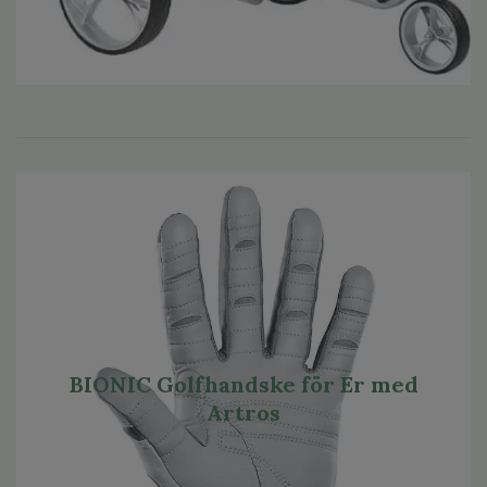
BIONIC Golfhandske för Er med
Artros