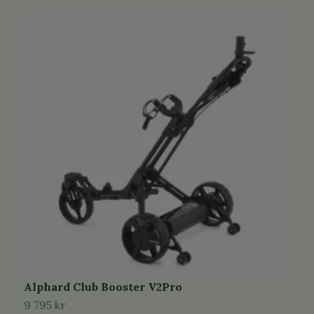
Alphard Club Booster V2Pro
A
f
9 795 kr