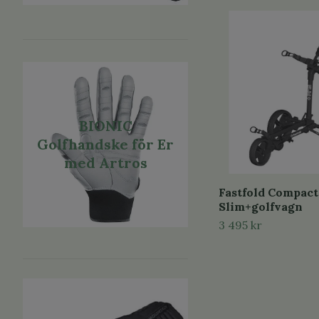
BIONIC
Golfhandske för Er
med Artros
Fastfold Compact
Slim+golfvagn
3 495 kr