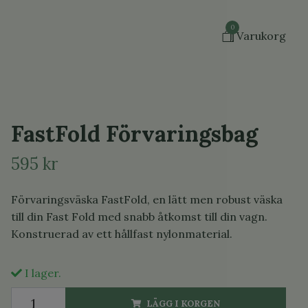
0
Varukorg
FastFold Förvaringsbag
595 kr
Förvaringsväska FastFold, en lätt men robust väska
till din Fast Fold med snabb åtkomst till din vagn.
Konstruerad av ett hållfast nylonmaterial.
I lager.
LÄGG I KORGEN