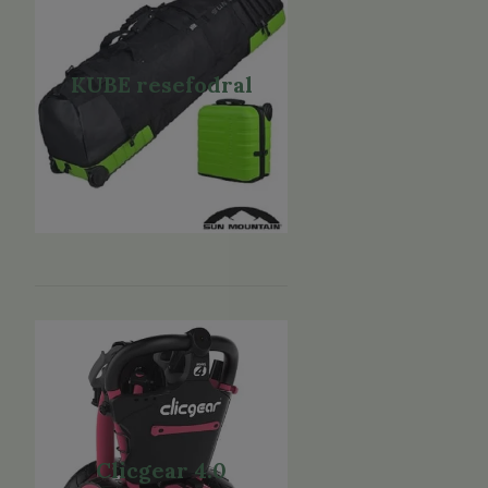
KUBE resefodral
Clicgear 4.0