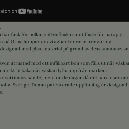
.
 har fack för bollar, vattenflaska samt fäste för paraply.
n på Grasshopper är avtagbar för enkel rengöring.
 designad med plastmaterial på grund av dess smutsavvis
ven utrustad med ett infällbart ben som fälls ut när väsk
atiskt tillbaka när väskan lyfts upp från marken.
r vattenavvisande, men för de dagar då det bara öser ner f
holm, Sverige. Denna patenterade uppfinning är designad 
s.