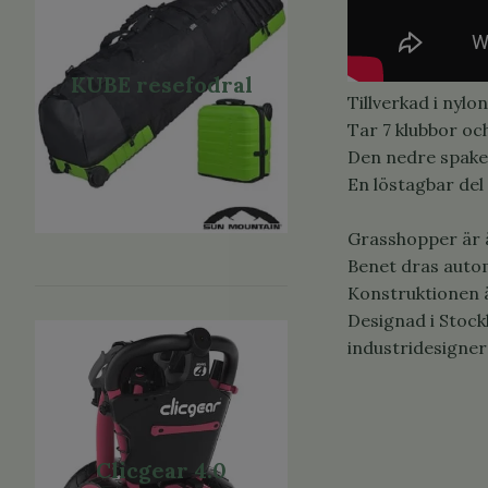
KUBE resefodral
Tillverkad i nylon
Tar 7 klubbor och
Den nedre spake
En löstagbar del
Grasshopper är ä
Benet dras autom
Konstruktionen ä
Designad i Stock
industridesigner
Clicgear 4.0