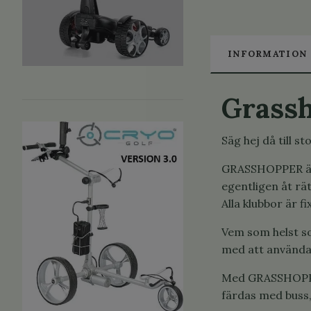
INFORMATION
Grass
Säg hej då till 
GRASSHOPPER är l
egentligen åt rä
Alla klubbor är 
Vem som helst so
med att använda 
Med GRASSHOPPER 
färdas med buss,