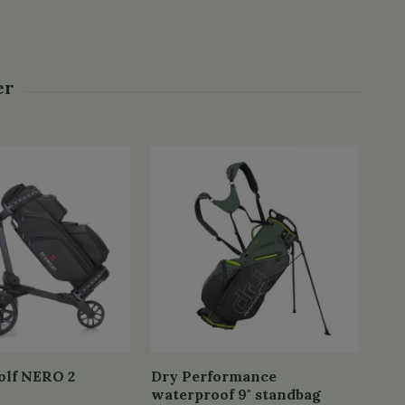
olf NERO 2
Dry Performance
Dry
waterproof 9" standbag
Wat