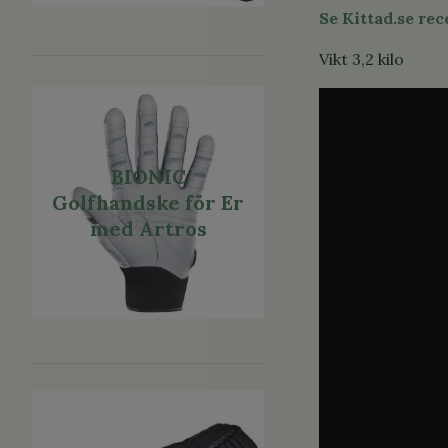
Se Kittad.se re
Vikt 3,2 kilo
BIONIC
Golfhandske för Er
med Artros