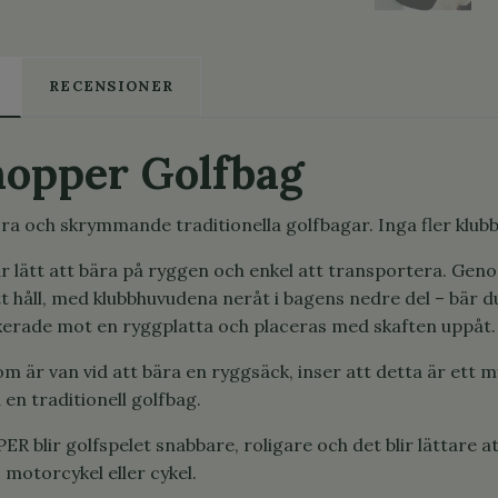
RECENSIONER
hopper Golfbag
stora och skrymmande traditionella golfbagar. Inga fler klu
ätt att bära på ryggen och enkel att transportera. Genom
tt håll, med klubbhuvudena neråt i bagens nedre del – bär 
fixerade mot en ryggplatta och placeras med skaften uppåt.
m är van vid att bära en ryggsäck, inser att detta är ett m
en traditionell golfbag.
blir golfspelet snabbare, roligare och det blir lättare a
 motorcykel eller cykel.