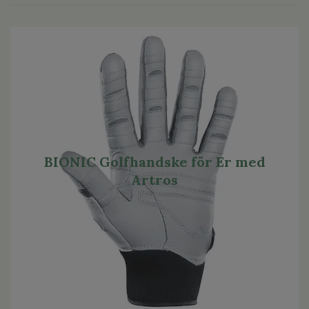
BIONIC Golfhandske för Er med
Artros