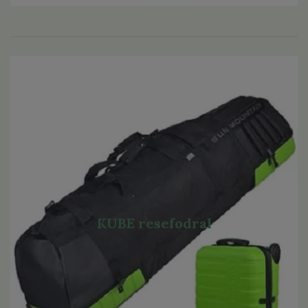
KUBE resefodral