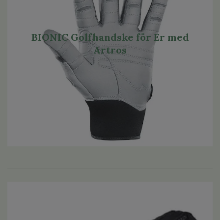
BIONIC Golfhandske för Er med
Artros