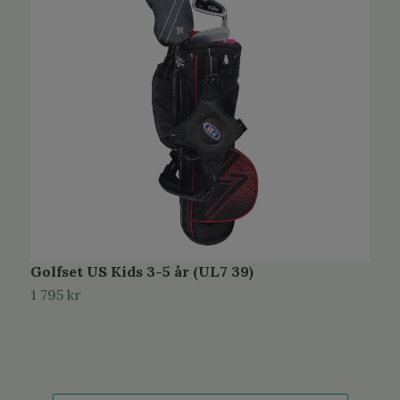
Golfset US Kids 3-5 år (UL7 39)
G
1 795 kr
2