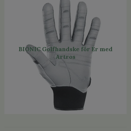
BIONIC Golfhandske för Er med
Artros