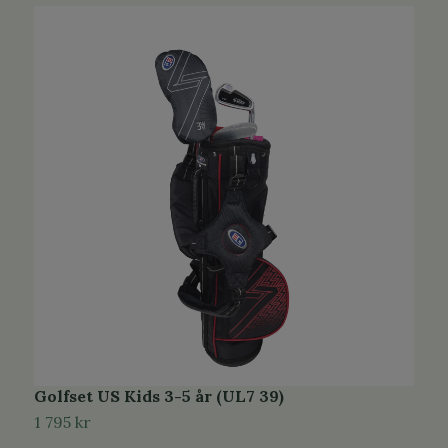
Golfset US Kids 3-5 år (UL7 39)
G
1 795 kr
2