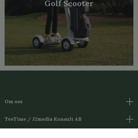
Golf Scooter
Om oss
TeeTime / J2media Konsult AB
Övrig Information