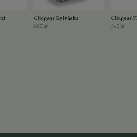
ral
Clicgear Kylväska
Clicgear F
695 kr
345 kr