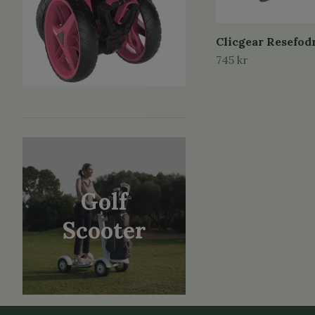
Clicgear Resefod
745 kr
Golf
Scooter