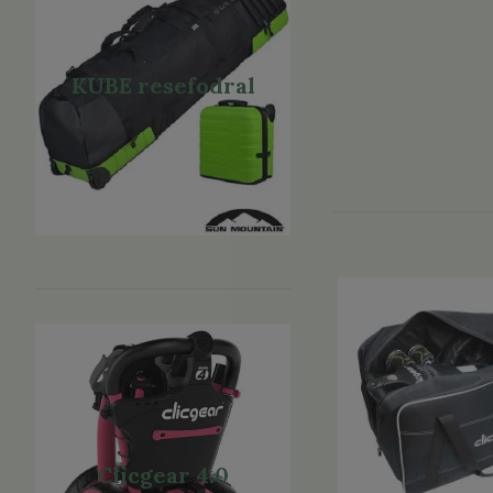
KUBE resefodral
Clicgear 4.0