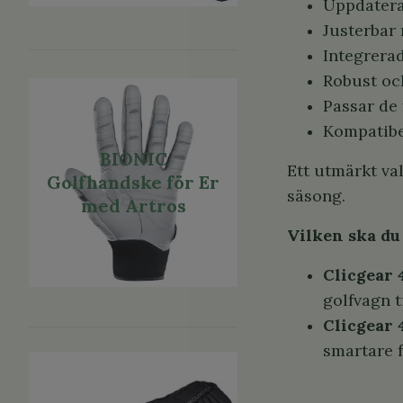
Uppdaterat
Justerbar
Integrera
Robust och
Passar de 
Kompatibe
BIONIC
Ett utmärkt val
Golfhandske för Er
säsong.
med Artros
Vilken ska du 
Clicgear 
golfvagn ti
Clicgear 4
smartare 