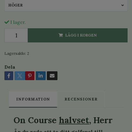
HÖGER
I lager.
LÄGG I KORGEN
Lagersaldo:
2
Dela
INFORMATION
RECENSIONER
On Course
halvset
, Herr
Är du redo att ta ditt golfspel till