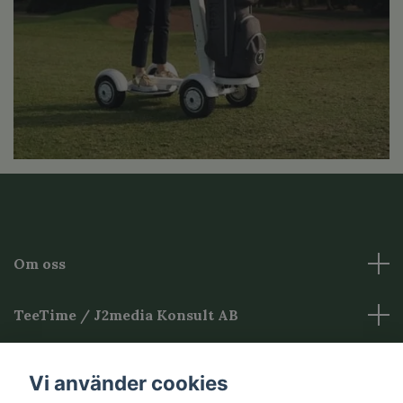
Om oss
TeeTime / J2media Konsult AB
Övrig Information
Vi använder cookies