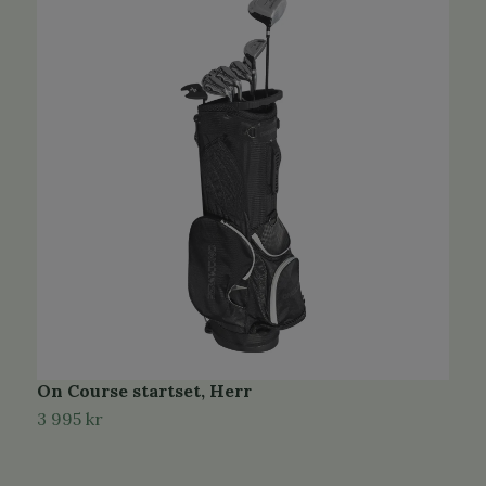
On Course startset, Herr
O
3 995 kr
3