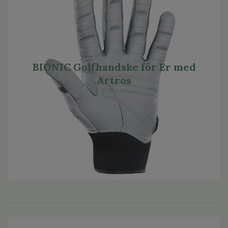
BIONIC Golfhandske för Er med
Artros