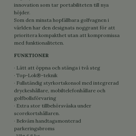
innovation som tar portabiliteten till nya
höjder.
Som den minsta hopfällbara golfvagnen i
världen har den designats noggrant för att
prioritera kompakthet utan att kompromissa
med funktionaliteten.
FUNKTIONER
· Lätt att öppna och stänga i två steg
· Top-Lok®-teknik
· Fullständig styrkortskonsol med integrerad
dryckeshållare, mobiltelefonhållare och
golfbollsförvaring
· Extra stor tillbehörsväska under
scorekortshållaren.
· Bekväm handtagsmonterad
parkeringsbroms
· Vikt 6,8 kg