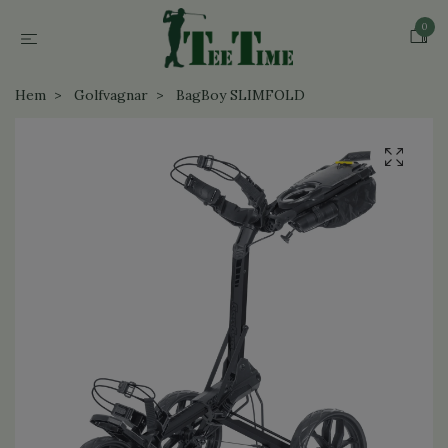
0
Hem
Golfvagnar
BagBoy SLIMFOLD