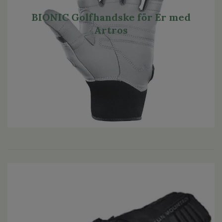
BIONIC Golfhandske för Er med
Artros