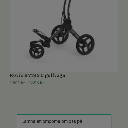
Rovic RV1S 2.0 golfvagn
R
2 895 kr
2
2 895 kr