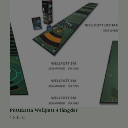
Puttmatta Wellputt 4 längder
G
1 895 kr
3