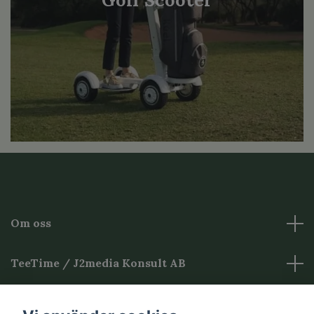
Golf Scooter
Om oss
TeeTime / J2media Konsult AB
Övrig Information