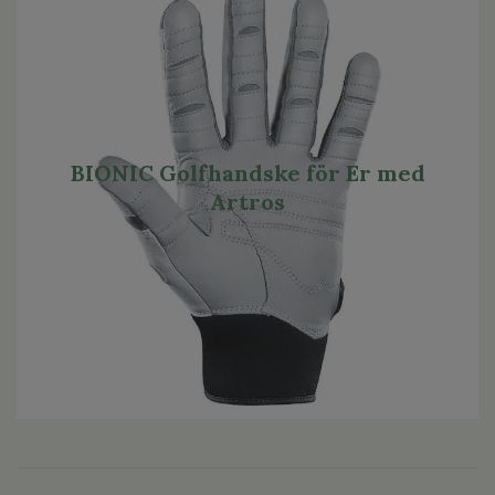
BIONIC Golfhandske för Er med
Artros