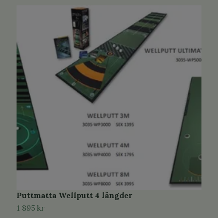
Puttmatta Wellputt 4 längder
G
1 895 kr
3