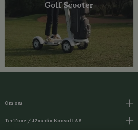
Golf Scooter
Om oss
TeeTime / J2media Konsult AB