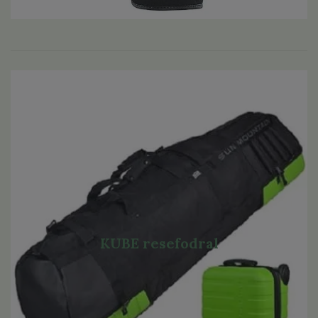
KUBE resefodral