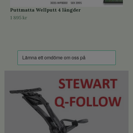
Puttmatta Wellputt 4 längder
G
1 895 kr
3